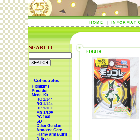
HOME
INFORMATI
SEARCH
Figure
Collectibles
Highlights
Preorder
Model Kit
HG 1/144
RG 1/144
HG 1/100
MG 1/100
PG 1/60
SD
Other Gundam
Armored Core
Frame arms/Girls
D-Style