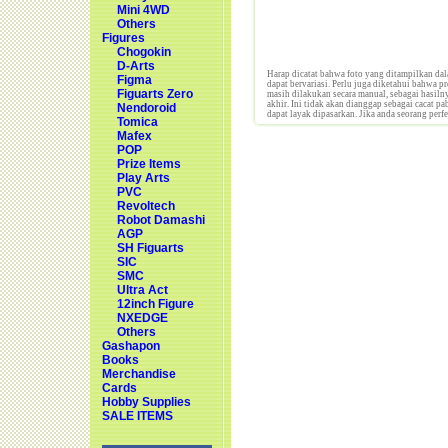
Mini 4WD
Others
Figures
Chogokin
D-Arts
Harap dicatat bahwa foto yang ditampilkan dal
Figma
dapat bervariasi. Perlu juga diketahui bahwa p
Figuarts Zero
masih dilakukan secara manual, sebagai hasilny
akhir. Ini tidak akan dianggap sebagai cacat p
Nendoroid
dapat layak dipasarkan. Jika anda seorang perf
Tomica
Mafex
POP
Prize Items
Play Arts
PVC
Revoltech
Robot Damashi
AGP
SH Figuarts
SIC
SMC
Ultra Act
12inch Figure
NXEDGE
Others
Gashapon
Books
Merchandise
Cards
Hobby Supplies
SALE ITEMS