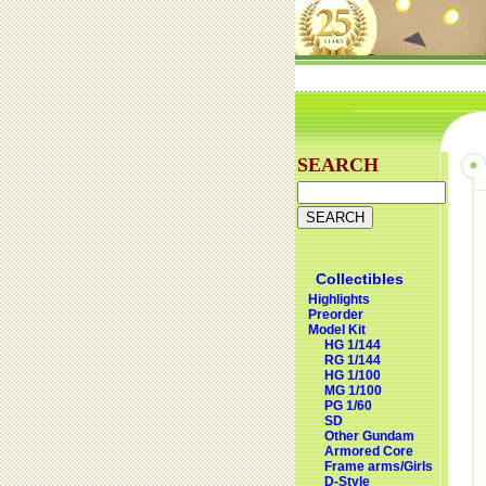
SEARCH
Collectibles
Highlights
Preorder
Model Kit
HG 1/144
RG 1/144
HG 1/100
MG 1/100
PG 1/60
SD
Other Gundam
Armored Core
Frame arms/Girls
D-Style