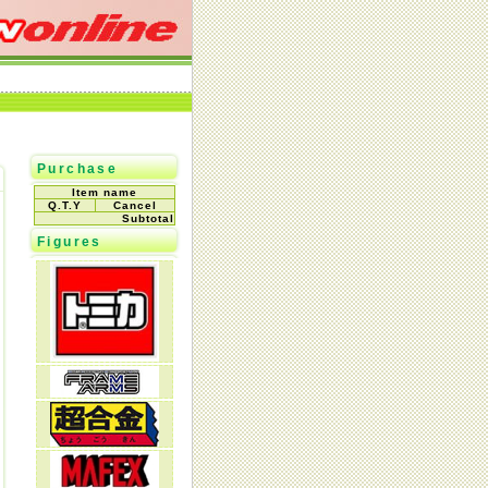
Purchase
Item name
Q.T.Y
Cancel
Subtotal
Figures