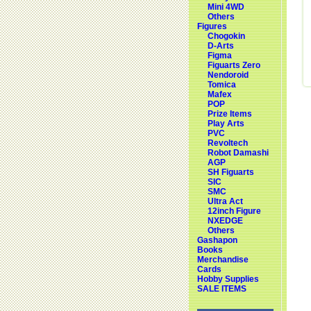
Mini 4WD
Others
Figures
Chogokin
D-Arts
Figma
Figuarts Zero
Nendoroid
Tomica
Mafex
POP
Prize Items
Play Arts
PVC
Revoltech
Robot Damashi
AGP
SH Figuarts
SIC
SMC
Ultra Act
12inch Figure
NXEDGE
Others
Gashapon
Books
Merchandise
Cards
Hobby Supplies
SALE ITEMS