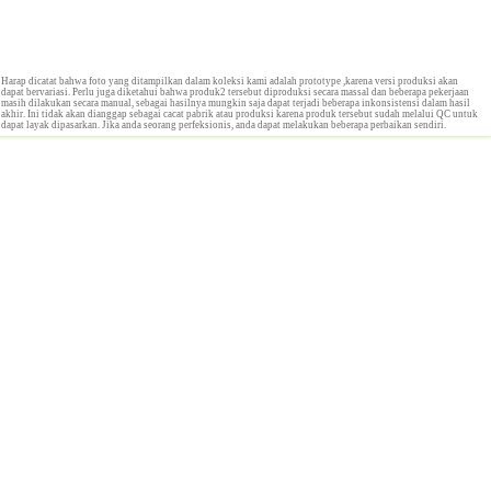
Harap dicatat bahwa foto yang ditampilkan dalam koleksi kami adalah prototype ,karena versi produksi akan
dapat bervariasi. Perlu juga diketahui bahwa produk2 tersebut diproduksi secara massal dan beberapa pekerjaan
masih dilakukan secara manual, sebagai hasilnya mungkin saja dapat terjadi beberapa inkonsistensi dalam hasil
akhir. Ini tidak akan dianggap sebagai cacat pabrik atau produksi karena produk tersebut sudah melalui QC untuk
dapat layak dipasarkan. Jika anda seorang perfeksionis, anda dapat melakukan beberapa perbaikan sendiri.