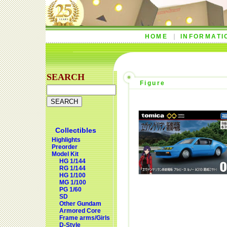
HOME
INFORMATI
SEARCH
Figure
Collectibles
Highlights
Preorder
Model Kit
HG 1/144
RG 1/144
HG 1/100
MG 1/100
PG 1/60
SD
Other Gundam
Armored Core
Frame arms/Girls
D-Style