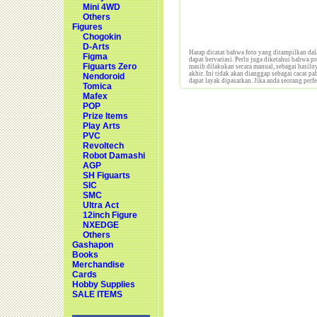
Mini 4WD
Others
Figures
Chogokin
D-Arts
Harap dicatat bahwa foto yang ditampilkan dal
Figma
dapat bervariasi. Perlu juga diketahui bahwa p
Figuarts Zero
masih dilakukan secara manual, sebagai hasilny
akhir. Ini tidak akan dianggap sebagai cacat p
Nendoroid
dapat layak dipasarkan. Jika anda seorang perf
Tomica
Mafex
POP
Prize Items
Play Arts
PVC
Revoltech
Robot Damashi
AGP
SH Figuarts
SIC
SMC
Ultra Act
12inch Figure
NXEDGE
Others
Gashapon
Books
Merchandise
Cards
Hobby Supplies
SALE ITEMS