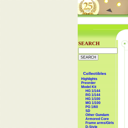
SEARCH
Collectibles
Highlights
Preorder
Model Kit
HG 1/144
RG 1/144
HG 1/100
MG 1/100
PG 1/60
SD
Other Gundam
Armored Core
Frame arms/Girls
D-Style