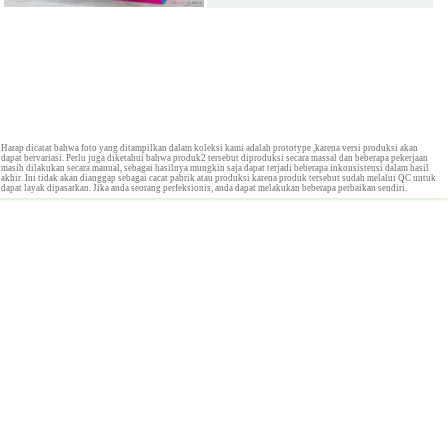
Harap dicatat bahwa foto yang ditampilkan dalam koleksi kami adalah prototype ,karena versi produksi akan
dapat bervariasi. Perlu juga diketahui bahwa produk2 tersebut diproduksi secara massal dan beberapa pekerjaan
masih dilakukan secara manual, sebagai hasilnya mungkin saja dapat terjadi beberapa inkonsistensi dalam hasil
akhir. Ini tidak akan dianggap sebagai cacat pabrik atau produksi karena produk tersebut sudah melalui QC untuk
dapat layak dipasarkan. Jika anda seorang perfeksionis, anda dapat melakukan beberapa perbaikan sendiri.