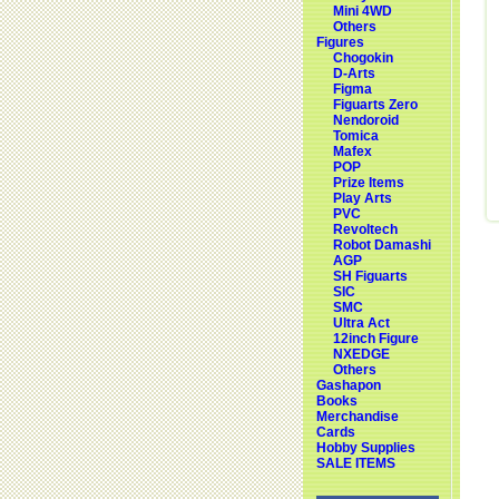
Mini 4WD
Others
Figures
Chogokin
D-Arts
Figma
Figuarts Zero
Nendoroid
Tomica
Mafex
POP
Prize Items
Play Arts
PVC
Revoltech
Robot Damashi
AGP
SH Figuarts
SIC
SMC
Ultra Act
12inch Figure
NXEDGE
Others
Gashapon
Books
Merchandise
Cards
Hobby Supplies
SALE ITEMS