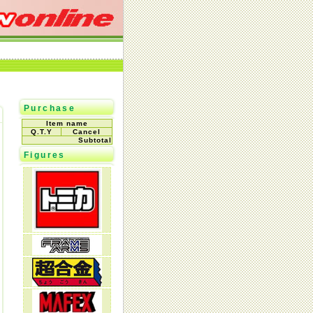
Purchase
Item name
Q.T.Y
Cancel
Subtotal
Figures