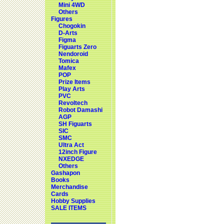
Mini 4WD
Others
Figures
Chogokin
D-Arts
Figma
Figuarts Zero
Nendoroid
Tomica
Mafex
POP
Prize Items
Play Arts
PVC
Revoltech
Robot Damashi
AGP
SH Figuarts
SIC
SMC
Ultra Act
12inch Figure
NXEDGE
Others
Gashapon
Books
Merchandise
Cards
Hobby Supplies
SALE ITEMS