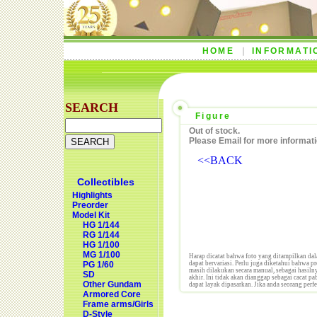
HOME
INFORMATI
SEARCH
Figure
Out of stock.
Please Email for more informati
<<BACK
Collectibles
Highlights
Preorder
Model Kit
HG 1/144
RG 1/144
HG 1/100
MG 1/100
Harap dicatat bahwa foto yang ditampilkan dal
PG 1/60
dapat bervariasi. Perlu juga diketahui bahwa p
masih dilakukan secara manual, sebagai hasilny
SD
akhir. Ini tidak akan dianggap sebagai cacat p
Other Gundam
dapat layak dipasarkan. Jika anda seorang perf
Armored Core
Frame arms/Girls
D-Style