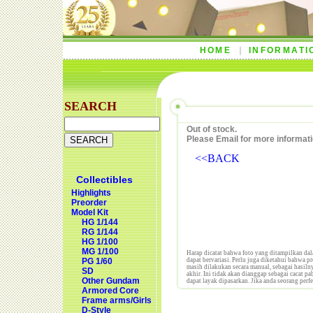
HOME
INFORMATI
SEARCH
Out of stock.
Please Email for more informati
<<BACK
Collectibles
Highlights
Preorder
Model Kit
HG 1/144
RG 1/144
HG 1/100
MG 1/100
Harap dicatat bahwa foto yang ditampilkan dal
PG 1/60
dapat bervariasi. Perlu juga diketahui bahwa p
masih dilakukan secara manual, sebagai hasilny
SD
akhir. Ini tidak akan dianggap sebagai cacat p
Other Gundam
dapat layak dipasarkan. Jika anda seorang perf
Armored Core
Frame arms/Girls
D-Style