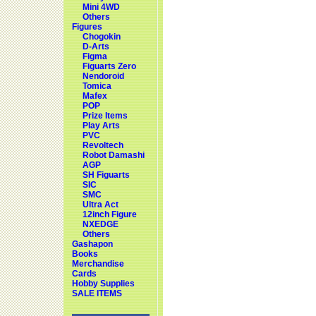
Mini 4WD
Others
Figures
Chogokin
D-Arts
Figma
Figuarts Zero
Nendoroid
Tomica
Mafex
POP
Prize Items
Play Arts
PVC
Revoltech
Robot Damashi
AGP
SH Figuarts
SIC
SMC
Ultra Act
12inch Figure
NXEDGE
Others
Gashapon
Books
Merchandise
Cards
Hobby Supplies
SALE ITEMS