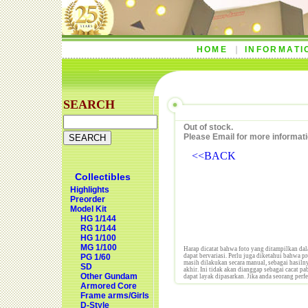
HOME
INFORMATI
SEARCH
Out of stock.
Please Email for more informati
<<BACK
Collectibles
Highlights
Preorder
Model Kit
HG 1/144
RG 1/144
HG 1/100
MG 1/100
Harap dicatat bahwa foto yang ditampilkan dal
PG 1/60
dapat bervariasi. Perlu juga diketahui bahwa p
masih dilakukan secara manual, sebagai hasilny
SD
akhir. Ini tidak akan dianggap sebagai cacat p
Other Gundam
dapat layak dipasarkan. Jika anda seorang perf
Armored Core
Frame arms/Girls
D-Style