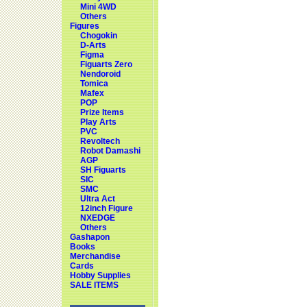
Mini 4WD
Others
Figures
Chogokin
D-Arts
Figma
Figuarts Zero
Nendoroid
Tomica
Mafex
POP
Prize Items
Play Arts
PVC
Revoltech
Robot Damashi
AGP
SH Figuarts
SIC
SMC
Ultra Act
12inch Figure
NXEDGE
Others
Gashapon
Books
Merchandise
Cards
Hobby Supplies
SALE ITEMS